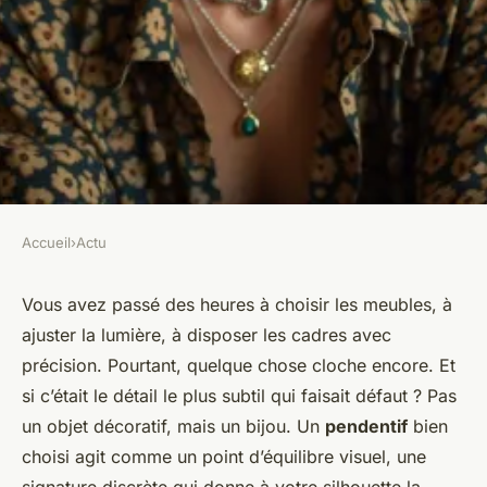
Accueil
›
Actu
ACTU
Quels pendentifs choisir pour
Vous avez passé des heures à choisir les meubles, à
ajuster la lumière, à disposer les cadres avec
magnifier votre style ?
précision. Pourtant, quelque chose cloche encore. Et
si c’était le détail le plus subtil qui faisait défaut ? Pas
Gordon
•
26/03/2026 08:45
•
8 min de lecture
un objet décoratif, mais un bijou. Un
pendentif
bien
choisi agit comme un point d’équilibre visuel, une