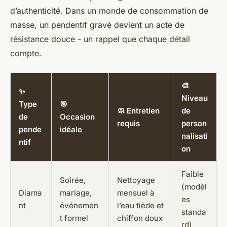
d’authenticité. Dans un monde de consommation de
masse, un pendentif gravé devient un acte de
résistance douce - un rappel que chaque détail
compte.
🎨
✨
Niveau
Type
🎯
🧼 Entretien
de
de
Occasion
requis
person
pende
idéale
nalisati
ntif
on
Faible
Soirée,
Nettoyage
(modèl
Diama
mariage,
mensuel à
es
nt
événemen
l’eau tiède et
standa
t formel
chiffon doux
rd)