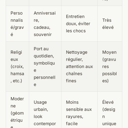
Perso
Anniversai
Entretien
nnalis
re,
Très
doux, éviter
é/grav
cadeau,
élevé
les chocs
é
souvenir
Port au
Religi
Nettoyage
Moyen
quotidien,
eux
régulier,
(gravu
symboliqu
(croix,
attention aux
res
e
hamsa
chaînes
possibl
personnell
, etc.)
fines
es)
e
Moder
Usage
Moins
Élevé
ne
urbain,
sensible aux
(desig
(géom
look
rayures,
n
étriqu
contempor
facile
unique
e,