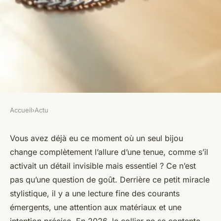
Accueil
›
Actu
ACTU
Pourquoi faut-il suivre les
Vous avez déjà eu ce moment où un seul bijou
change complètement l’allure d’une tenue, comme s’il
tendances des colliers en 2026
activait un détail invisible mais essentiel ? Ce n’est
?
pas qu’une question de goût. Derrière ce petit miracle
stylistique, il y a une lecture fine des courants
Gordon
•
08/07/2026 09:02
•
12 min de lecture
émergents, une attention aux matériaux et une