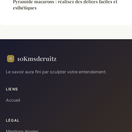
Pyramide macarons : réalisez des délices faciles et
esthétiques
10Kmsderuitz
Le savoir aura fini par sculpter votre entendement.
LIENS
Accueil
LÉGAL
Mentions légales