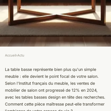
Accueil
›
Actu
ACTU
Trouvez la table basse design
La table basse représente bien plus qu'un simple
meuble : elle devient le point focal de votre salon.
qui mettra en valeur votre
Selon l'Institut français du meuble, les ventes de
salon !
mobilier de salon ont progressé de 12% en 2024,
avec les tables basses design en tête des recherches.
Élise
•
8 mars 2026
•
7 min de lecture
Comment cette pièce maîtresse peut-elle transformer