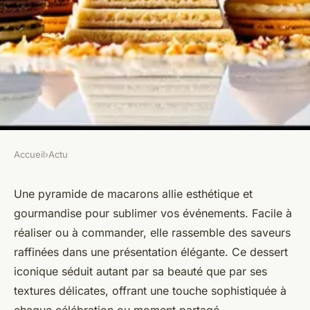
Accueil
›
Actu
ACTU
Pyramide macarons : réalisez
Une pyramide de macarons allie esthétique et
gourmandise pour sublimer vos événements. Facile à
des délices faciles et
réaliser ou à commander, elle rassemble des saveurs
esthétiques
raffinées dans une présentation élégante. Ce dessert
iconique séduit autant par sa beauté que par ses
Élise
•
1 juillet 2025
•
4 min de lecture
textures délicates, offrant une touche sophistiquée à