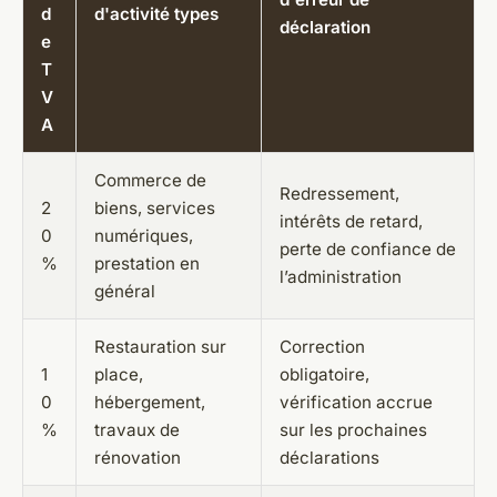
d
d'activité types
déclaration
e
T
V
A
Commerce de
Redressement,
2
biens, services
intérêts de retard,
0
numériques,
perte de confiance de
%
prestation en
l’administration
général
Restauration sur
Correction
1
place,
obligatoire,
0
hébergement,
vérification accrue
%
travaux de
sur les prochaines
rénovation
déclarations