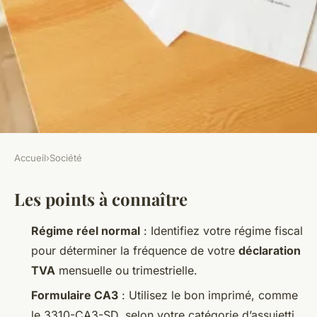
Accueil
›
Société
SOCIÉTÉ
Les points à connaître
7 astuces pour simplifier votre
déclaration de TVA
Régime réel normal
: Identifiez votre régime fiscal
pour déterminer la fréquence de votre
déclaration
Orion
•
14/04/2026 10:29
•
9 min de lecture
TVA
mensuelle ou trimestrielle.
Formulaire CA3
: Utilisez le bon imprimé, comme
le 3310-CA3-SD, selon votre catégorie d’assujetti.