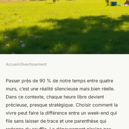
Accueil
›
Divertissement
DIVERTISSEMENT
Guide des loisirs : vos activités
Passer près de 90 % de notre temps entre quatre
murs, c’est une réalité silencieuse mais bien réelle.
incontournables et idées de
Dans ce contexte, chaque heure libre devient
sortie
précieuse, presque stratégique. Choisir comment la
vivre peut faire la différence entre un week-end qui
Claude
•
26/03/2026 10:34
•
9 min de lecture
file sans laisser de trace et une parenthèse qui