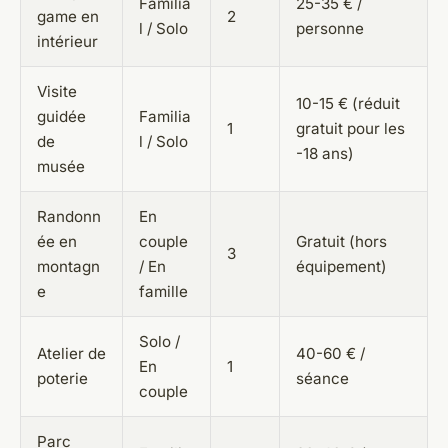
Familia
25-35 € /
game en
2
l / Solo
personne
intérieur
Visite
10-15 € (réduit
guidée
Familia
1
gratuit pour les
de
l / Solo
-18 ans)
musée
Randonn
En
ée en
couple
Gratuit (hors
3
montagn
/ En
équipement)
e
famille
Solo /
Atelier de
40-60 € /
En
1
poterie
séance
couple
Parc