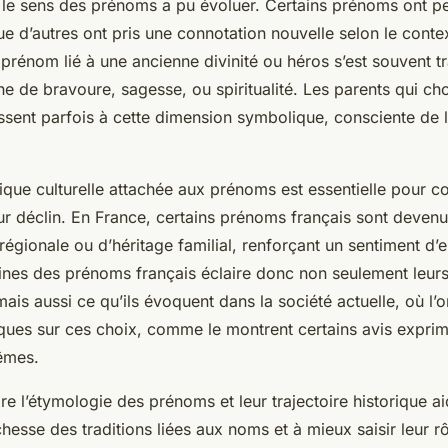
, le sens des prénoms a pu évoluer. Certains prénoms ont pe
 que d’autres ont pris une connotation nouvelle selon le conte
n prénom lié à une ancienne divinité ou héros s’est souvent 
 de bravoure, sagesse, ou spiritualité. Les parents qui cho
sent parfois à cette dimension symbolique, consciente de l
ique culturelle attachée aux prénoms est essentielle pour 
eur déclin. En France, certains prénoms français sont deve
égionale ou d’héritage familial, renforçant un sentiment d’
gines des prénoms français éclaire donc non seulement leurs
is aussi ce qu’ils évoquent dans la société actuelle, où l’
iques sur ces choix, comme le montrent certains avis exprim
êmes.
e l’étymologie des prénoms et leur trajectoire historique a
chesse des traditions liées aux noms et à mieux saisir leur rô