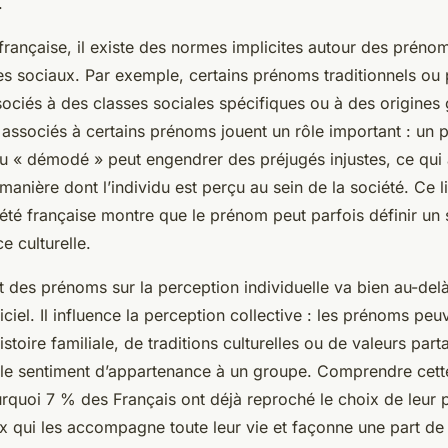
.
française, il existe des normes implicites autour des prénom
es sociaux. Par exemple, certains prénoms traditionnels ou 
sociés à des classes sociales spécifiques ou à des origines
 associés à certains prénoms jouent un rôle important : un 
ou « démodé » peut engendrer des préjugés injustes, ce qui 
manière dont l’individu est perçu au sein de la société. Ce li
té française montre que le prénom peut parfois définir un s
 culturelle.
t des prénoms sur la perception individuelle va bien au-del
ciel. Il influence la perception collective : les prénoms peu
istoire familiale, de traditions culturelles ou de valeurs part
i le sentiment d’appartenance à un groupe. Comprendre cet
urquoi 7 % des Français ont déjà reproché le choix de leur 
x qui les accompagne toute leur vie et façonne une part de l