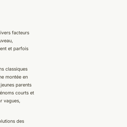
ivers facteurs
uveau,
nt et parfois
ms classiques
une montée en
 jeunes parents
rénoms courts et
ar vagues,
lutions des