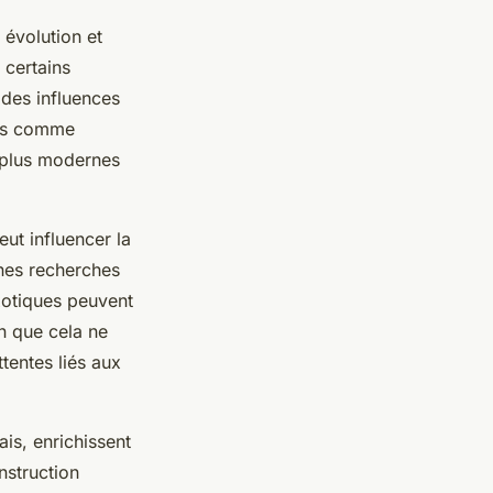
 évolution et
 certains
 des influences
ues comme
 plus modernes
t influencer la
ines recherches
xotiques peuvent
en que cela ne
tentes liés aux
is, enrichissent
nstruction