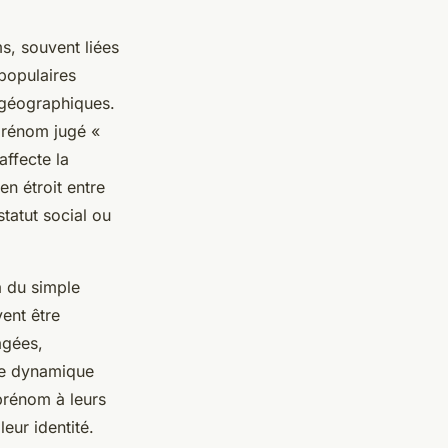
s, souvent liées
populaires
 géographiques.
prénom jugé «
affecte la
en étroit entre
tatut social ou
à du simple
vent être
agées,
te dynamique
prénom à leurs
eur identité.