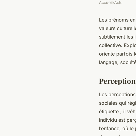
Accueil
›
Actu
Les prénoms en F
valeurs culturel
subtilement les 
collective. Ex
oriente parfois 
langage, société 
Perception
Les perceptions
sociales qui rég
étiquette ; il vé
individu est pe
l’enfance, où le