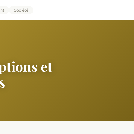
nt
Société
ptions et
s