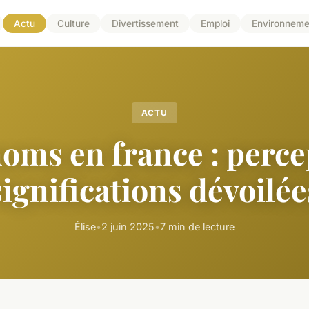
Actu
Culture
Divertissement
Emploi
Environneme
ACTU
oms en france : perce
significations dévoilée
Élise
•
2 juin 2025
•
7 min de lecture