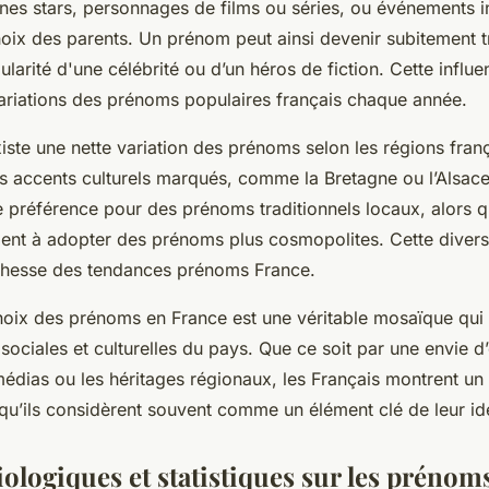
nes stars, personnages de films ou séries, ou événements i
choix des parents. Un prénom peut ainsi devenir subitement
ularité d'une célébrité ou d’un héros de fiction. Cette influe
ariations des prénoms populaires français chaque année.
 existe une nette variation des prénoms selon les régions fran
s accents culturels marqués, comme la Bretagne ou l’Alsac
e préférence pour des prénoms traditionnels locaux, alors 
ent à adopter des prénoms plus cosmopolites. Cette diversi
richesse des tendances prénoms France.
oix des prénoms en France est une véritable mosaïque qui il
sociales et culturelles du pays. Que ce soit par une envie d’o
médias ou les héritages régionaux, les Français montrent un l
u’ils considèrent souvent comme un élément clé de leur ide
ologiques et statistiques sur les prénom