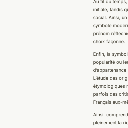
Au fil du temps
initiale, tandis
social. Ainsi, u
symbole moderne
prénom réfléchis
choix façonne.
Enfin, la symbol
popularité ou l
d’appartenance r
L’étude des ori
étymologiques ma
parfois des crit
Français eux-m
Ainsi, comprendr
pleinement la ri