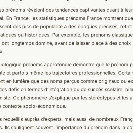
es prénoms révèlent des tendances captivantes quant à leur
al. En France, les statistiques prénoms France montrent que
sent des pics de popularité à des époques précises, reflet
diatiques ou historiques. Par exemple, les prénoms classiq
 ont longtemps dominé, avant de laisser place à des choix
x.
iologique prénoms approfondie démontre que le prénom peu
le et parfois même les trajectoires professionnelles. Certa
ent en lumière que des noms perçus comme originaux ou e
des défis en termes d’intégration ou de succès scolaire, bi
niste. Ce phénomène s’explique par les stéréotypes et les at
e contexte socio-économique.
 recueillis auprès d’experts, mais aussi de nombreux França
s. Ils soulignent souvent l’importance du prénom dans la co