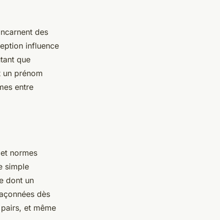
 incarnent des
eption influence
utant que
t un prénom
imes entre
 et normes
e simple
re dont un
façonnées dès
 pairs, et même