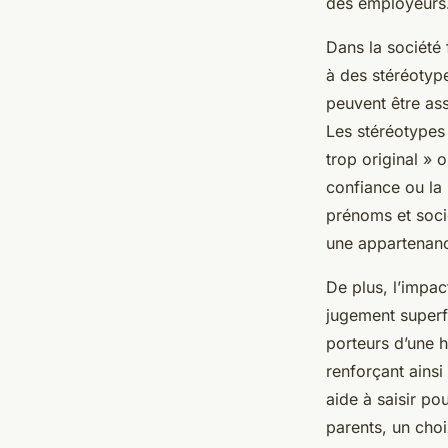
des employeurs
Dans la société 
à des stéréotyp
peuvent être as
Les stéréotypes
trop original » 
confiance ou la 
prénoms et socié
une appartenance
De plus, l’impac
jugement superfi
porteurs d’une h
renforçant ains
aide à saisir po
parents, un choi