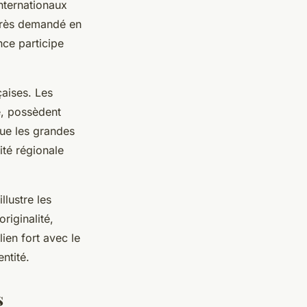
nternationaux
 très demandé en
nce participe
çaises. Les
e, possèdent
que les grandes
té régionale
lustre les
riginalité,
ien fort avec le
ntité.
s