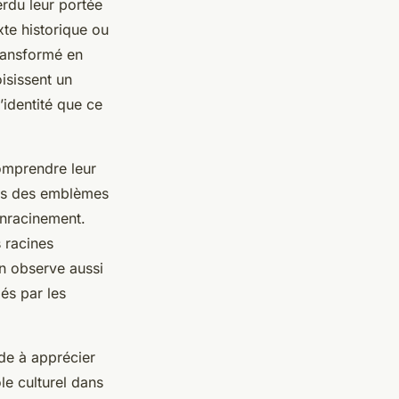
rdu leur portée
xte historique ou
transformé en
isissent un
’identité que ce
comprendre leur
nus des emblèmes
enracinement.
 racines
on observe aussi
és par les
ide à apprécier
le culturel dans