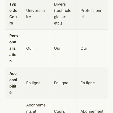
Typ
Divers
e de
Universita
(technolo
Professionn
Cou
ire
gie, art,
el
rs
etc.)
Pers
onn
alis
Oui
Oui
Oui
atio
n
Acc
essi
En ligne
En ligne
En ligne
bilit
é
Abonneme
nts et
Cours
Abonnement